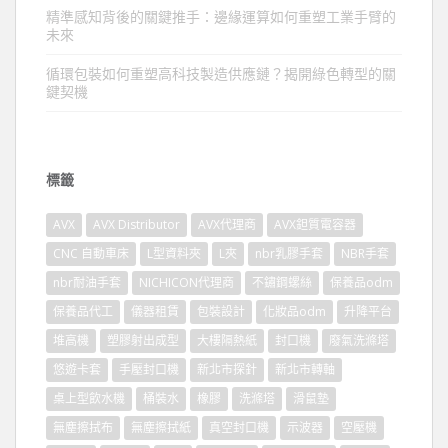
精準感知背後的關鍵推手：邊緣運算如何重塑工業手臂的
未來
循環包裝如何重塑高科技製造供應鏈？揭開綠色轉型的關
鍵契機
標籤
AVX
AVX Distributor
AVX代理商
AVX鉭質電容器
CNC 自動車床
L型資料夾
L夾
nbr乳膠手套
NBR手套
nbr耐油手套
NICHICON代理商
不鏽鋼螺絲
保養品odm
保養品代工
儀器租賃
包裝設計
化妝品odm
升降平台
堆高機
塑膠射出成型
大樓隔熱紙
封口機
廢氣洗滌塔
悠遊卡套
手壓封口機
新北市探針
新北市轉軸
桌上型飲水機
桶裝水
橡膠
洗滌塔
滑鼠墊
無塵擦拭布
無塵擦拭紙
真空封口機
示波器
空壓機