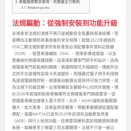
車載鏡頭需求激增：供應鏈全力衝刺
Related posts:
法規驅動：從強制安裝到功能升級
全球車安法規的演進不再只是被動安全氣囊與車身結構，而
是轉向主動預防與事故後的安全保障。歐盟2022年通過的
GSR二期法規即要求所有新車型必須配備事件資料記錄器
（EDR）、智慧車速輔助（ISA）、倒車影像或雷達，以及
更嚴格的側撞保護規範。這直接影響車門把手的設計，因為
側撞後車門若能順利開啟，救援時間可大幅縮短。傳統外拉
式把手在碰撞時容易卡死或變形，而隱藏式電子把手利用微
馬達或電磁閥控制，碰撞後自動彈出或保持可施力狀態，成
為法規下的最佳解。台灣車輛安全審驗中心也同步跟進，預
計2026年起強制新款車輛需符合側撞後車門開啟要求，促
使國產車廠加速導入電子把手。此外，ADAS強制搭載範圍
擴大，從大客車、貨車延伸至轎車，帶動車載鏡頭從選配變
標配。美國NHTSA已宣布2029年前須有自動緊急煞車
（AEB）與行人偵測功能，這需要高解析度前視鏡頭與環景
系統，每輛車至少需要三到五顆鏡頭。法規不只是一紙公