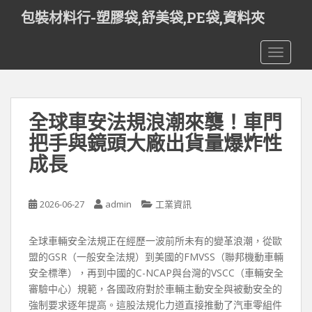
S
包裝材料行-塑膠袋,舒美袋,PE袋,資料夾
k
i
TOGGLE
p
t
o
m
全球車安法規浪潮來襲！車門
a
i
把手與鏡頭大廠出貨量爆炸性
n
成長
c
o
n
2026-06-27
admin
工業資訊
t
e
全球車輛安全法規正在經歷一波前所未有的變革浪潮，從歐
n
盟的GSR（一般安全法規）到美國的FMVSS（聯邦機動車輛
t
安全標準），再到中國的C-NCAP與台灣的VSCC（車輛安全
審驗中心）規範，各國政府對於車輛主動安全與被動安全的
強制要求逐年提高。這股法規化力道直接推動了汽車零組件