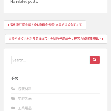
No related posts.
文
電動車狂潮來襲！全球銷量破紀錄 充電站建設全面加速
章
導
臺灣永續複合材料國家隊崛起，全球曝光度飆升：硬實力驚豔國際舞台
覽
Search
for:
分類
包裝材料
塑膠製品
工業用品