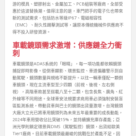
游的模具、塑膠射出、金屬加工、PCB組裝等廠商，全部受
惠於這波替換潮。值得注意的是，車門把手的電子化也帶來
新的測試需求，包括防水等級IP67、電磁相容性
（EMC）、耐久性踢擊測試等，讓原本傳統機械件供應商不
得不投入研發資源。
車載鏡頭需求激增：供應鏈全力衝
刺
車載鏡頭是ADAS系統的「眼睛」，每一項功能都依賴鏡頭
捕捉即時影像。從倒車顯影、環景監控、車道偏離警示到自
動駕駛，鏡頭數量與規格不斷提升。以往一輛車僅配一顆倒
車鏡頭，現在主流車型至少四顆（前視、後視、左右側
視），高階車款甚至搭載八至十二顆，包含長焦、廣角、紅
外線等不同用途。全球車安法規要求商用車必須強制安裝盲
區監測系統，帶動貨車與巴士的鏡頭出貨量激增。台灣鏡頭
大廠大立光已將車用鏡頭列為未來五年最重要的成長動能，
2024年車用營收佔比突破15%，並持續擴充庫存產能；亞
洲光學則鎖定環景與DMS（駕駛監控）鏡頭，出貨給歐美
Tier1廠商。目前車載鏡頭最嚴峻的挑戰在於產能不足，因