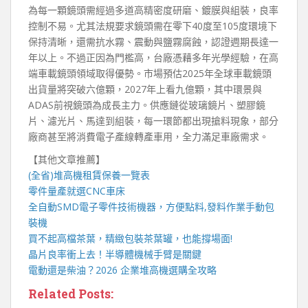
為每一顆鏡頭需經過多道高精密度研磨、鍍膜與組裝，良率
控制不易。尤其法規要求鏡頭需在零下40度至105度環境下
保持清晰，還需抗水霧、震動與鹽霧腐蝕，認證週期長達一
年以上。不過正因為門檻高，台廠憑藉多年光學經驗，在高
端車載鏡頭領域取得優勢。市場預估2025年全球車載鏡頭
出貨量將突破六億顆，2027年上看九億顆，其中環景與
ADAS前視鏡頭為成長主力。供應鏈從玻璃鏡片、塑膠鏡
片、濾光片、馬達到組裝，每一環節都出現搶料現象，部分
廠商甚至將消費電子產線轉產車用，全力滿足車廠需求。
【其他文章推薦】
(全省)
堆高機
租賃保養一覽表
零件量產就選
CNC車床
全自動
SMD電子零件技術機器
，方便點料,發料作業手動包
裝機
買不起高檔茶葉，精緻包裝
茶葉罐
，也能撐場面!
晶片良率衝上去！
半導體機械手臂
是關鍵
電動還是柴油？2026 企業
堆高機
選購全攻略
Related Posts: