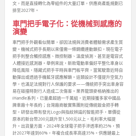
文，而是直接轉化為零組件的大量訂單，供應商產能規劃已
排至2027年。
車門把手電子化：從機械到感應的
演變
車門把手外觀看似簡單，卻因法規與消費者體驗需求產生質
變。機械式把手長期以來僅需一條鋼纜連動鎖扣，現在電子
把手則整合觸控感應、微控制器、溫度偵測、甚至是電容式
人體接近感測器。舉例來說，新款電動車偏好平整化車身以
降低風阻，隱藏式把手平時與車門板平齊，當駕駛靠近時自
動彈出或透過手機藍牙感應解鎖。這類設計不僅提升空氣力
學，也滿足法規對行人保護的要求——傳統把手突出車身容
易在碰撞時對行人造成二次傷害。業界龍頭麥格納推出的
iHandle系列，已量產超過一千萬組，近期接獲多家中國品
牌車廠十年長約；台灣廠商敏實集團則從傳統鈑金把手轉
型，研發出帶有發光Logo與指紋辨識的智能把手，單價從
原本的新台幣200元跳升至1,500元以上，毛利率大幅提
升。出貨量方面，2024年全球電子把手滲透率約25%，預
計2027年達到60%，年複合成長率高達35%。供應鏈最上