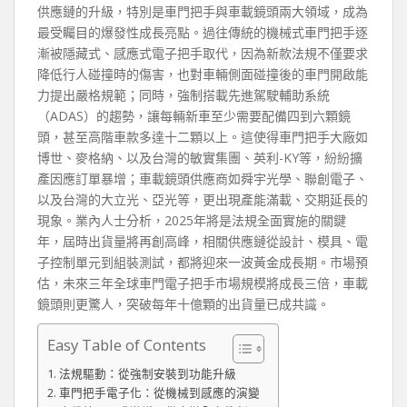
供應鏈的升級，特別是車門把手與車載鏡頭兩大領域，成為
最受矚目的爆發性成長亮點。過往傳統的機械式車門把手逐
漸被隱藏式、感應式電子把手取代，因為新款法規不僅要求
降低行人碰撞時的傷害，也對車輛側面碰撞後的車門開啟能
力提出嚴格規範；同時，強制搭載先進駕駛輔助系統
（ADAS）的趨勢，讓每輛新車至少需要配備四到六顆鏡
頭，甚至高階車款多達十二顆以上。這使得車門把手大廠如
博世、麥格納、以及台灣的敏實集團、英利-KY等，紛紛擴
產因應訂單暴增；車載鏡頭供應商如舜宇光學、聯創電子、
以及台灣的大立光、亞光等，更出現產能滿載、交期延長的
現象。業內人士分析，2025年將是法規全面實施的關鍵
年，屆時出貨量將再創高峰，相關供應鏈從設計、模具、電
子控制單元到組裝測試，都將迎來一波黃金成長期。市場預
估，未來三年全球車門電子把手市場規模將成長三倍，車載
鏡頭則更驚人，突破每年十億顆的出貨量已成共識。
Easy Table of Contents
法規驅動：從強制安裝到功能升級
車門把手電子化：從機械到感應的演變