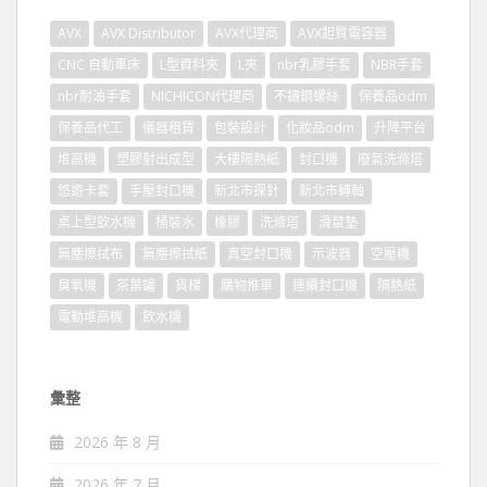
AVX
AVX Distributor
AVX代理商
AVX鉭質電容器
CNC 自動車床
L型資料夾
L夾
nbr乳膠手套
NBR手套
nbr耐油手套
NICHICON代理商
不鏽鋼螺絲
保養品odm
保養品代工
儀器租賃
包裝設計
化妝品odm
升降平台
堆高機
塑膠射出成型
大樓隔熱紙
封口機
廢氣洗滌塔
悠遊卡套
手壓封口機
新北市探針
新北市轉軸
桌上型飲水機
桶裝水
橡膠
洗滌塔
滑鼠墊
無塵擦拭布
無塵擦拭紙
真空封口機
示波器
空壓機
臭氧機
茶葉罐
貨梯
購物推車
連續封口機
隔熱紙
電動堆高機
飲水機
彙整
2026 年 8 月
2026 年 7 月