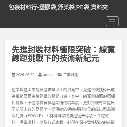
S
包裝材料行-塑膠袋,舒美袋,PE袋,資料夾
k
i
TOGGLE
p
t
o
m
先進封裝材料極限突破：線寬
a
i
線距挑戰下的技術新紀元
n
c
o
2026-06-20
admin
工業資訊
n
t
在半導體產業持續追求微型化的浪潮中，先進封裝技術已成
e
為推動摩爾定律延續的關鍵力量。其中，線寬與線距的精細
n
化挑戰，不僅考驗著製程設備的精準度，更對封裝材料提出
t
了前所未有的高標準。從傳統的導線架到今日的扇出型晶圓
級封裝（FOWLP），材料科學的演進從未停歇。介電材
料、導電漿料、以及各式底膠，必須在保持電性穩定的前提