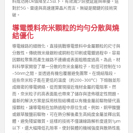
料成功將Dk值降至2.5以下，有效減少訊號延遲與串擾。這
對於5G、雷達與高速運算晶片而言，無疑是關鍵的技術突
破。
導電漿料奈米顆粒的均勻分散與燒
結優化
導電線路的細微化，直接挑戰導電漿料中金屬顆粒的尺寸與
分散性。傳統微米級銀粉或銅粉在印刷或電鍍過程中，容易
因顆粒聚集而產生線路不連續或表面粗糙度過高。為此，材
料科學家開發了單一分散的奈米金屬粒子，粒徑可控制在10
–50nm之間，並透過有機包覆層避免團聚。在燒結階段，
這些奈米粒子能在更低的溫度（約200–300°C）下熔融並形
成緻密的導電網絡，從而實現接近塊材金屬的電阻率。然
而，奈米粒子的高表面能也帶來了儲存與塗佈穩定性問題。
最新的解決方案是採用核殼結構或以有機金屬前驅物替代直
接顆粒，讓導電相在加熱過程中原位生成。例如，銅甲酸鹽
或銀草酸鹽前驅物，可在熱分解後產生高純度金屬並釋出氣
體，避免殘留雜質。這樣的技術不僅讓線路解析度達到1μm
以下，還大幅降低孔隙率，使封裝體的機械強度與散熱性能