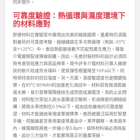
同步提升。
可靠度驗證：熱循環與濕度環境下
的材料應對
即便材料在實驗室中展現出完美的線路圖案，量產時仍須面
對嚴苛的可靠度考驗。極細線路在多次熱循環（例如–55°C
至+125°C）中，會因熱膨脹係數不匹配而產生應力，導致
介電層開裂或導線剝離。因此，先進封裝材料的設計必須同
時考慮到低應力與高延伸率。現今許多介電材料已導入橡膠
狀的軟片段或奈米填料，使其彈性模量降至1GPa以下，同
時保持良好的抗拉強度。另一方面，濕度敏感度也是關鍵指
標。在85°C/85%RH的加速老化測試中，材料若有吸濕膨脹
或水解，易引發導電陽極絲生成而造成漏電流。為防止此問
題，材料配方常加入疏水基團或交聯劑，形成緻密的網絡結
構，將吸水率控制在0.5%以下。經由這些嚴格的可靠度驗
證，材料才能通過車規或軍規標準，進而被廣泛採用於智慧
手機、伺服器甚至車用雷達等產品中。業界觀察，未來兩年
內，線寬線距將進一步縮小至0.8μm，屆時材料端必須與設
備、設計三方協作，才能實現真正的量產突破。