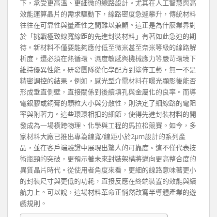
下，承受更高溫、更細微的線路設計。尤其在人工智慧與高
效能運算晶片的需求驅動下，線路密度急遽攀升，傳統材料
往往在可靠性與量產性之間難以兼顧。這正是為什麼業界對
於「挑戰極致線寬線距的先進封裝材料」有著如此急迫的期
待。新材料不僅要能夠應付低至微米甚至奈米等級的線路解
析度，還必須在熱循環、濕度敏感與機械應力等嚴苛環境下
維持優異性能。研發團隊從化學配方到塗佈工藝，無一不是
精密調控的結果。例如，感光型介電材料在曝光顯影後能否
形成垂直側壁，直接關係到後續填孔與金屬化的良率。而導
電銀膠或銅膏的顆粒大小與分散性，則決定了細線路的電阻
率與附著力。這些環環相扣的細節，使得先進封裝材料的開
發成為一場橫跨物理、化學與工程的馬拉松競賽。如今，多
家材料大廠已推出專為線寬/線距小於2μm設計的系列產
品，並在客戶端驗證中展現出驚人的可靠度。這不僅代表技
術瓶頸的突破，更預示著未來封裝架構將邁向更高整合度的
異質晶片時代。從使用者角度來看，更細的線路意味著更小
的封裝尺寸與更低的功耗，直接反應在終端裝置的效能與續
航力上。可以說，這場材料革命正悄然改寫半導體產業的遊
戲規則。