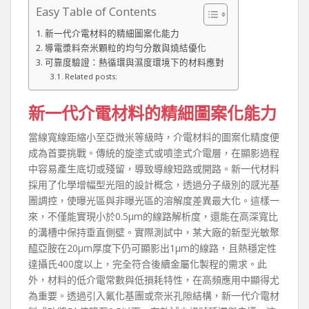
Easy Table of Contents
新一代介電材料的精細圖案化能力
導電漿料奈米顆粒的均勻分散與燒結優化
可靠度驗證：熱循環與濕度環境下的材料應對
Related posts:
新一代介電材料的精細圖案化能力
當線寬線距縮小至亞微米等級時，介電材料的圖案化精度便
成為首要挑戰。傳統的旋塗式或噴塗式介電層，在顯影過程
中容易產生底切或殘留，導致導線短路或開路。新一代材料
採用了化學增幅型光阻的設計概念，透過分子級別的感光基
團調控，使曝光區與非曝光區的溶解度差異最大化。這樣一
來，不僅能實現小於0.5μm的線路解析度，還能在高深寬比
的溝槽中保持垂直側壁。實際測試中，某大廠的新型光敏聚
醯亞胺在20μm厚度下仍可顯影出1μm的線路，且熱穩定性
達攝氏400度以上，完全符合後續金屬化製程的需求。此
外，材料的低介電常數與低損耗特性，在高頻應用中顯得尤
為重要。透過引入氟化基團或奈米孔隙結構，新一代介電材