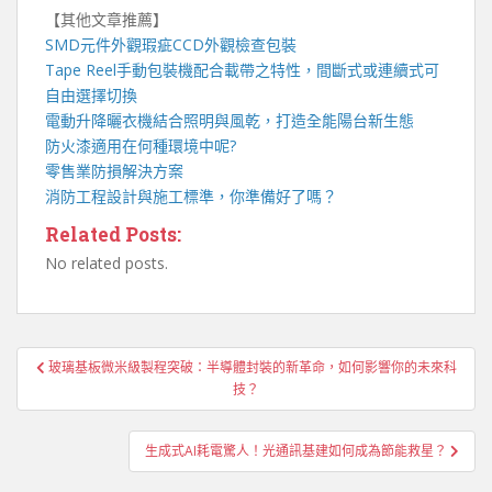
【其他文章推薦】
SMD元件外觀瑕疵
CCD外觀檢查包裝
Tape Reel手動包裝機
配合載帶之特性，間斷式或連續式可
自由選擇切換
電動升降曬衣機
結合照明與風乾，打造全能陽台新生態
防火漆
適用在何種環境中呢?
零售業
防損解決方案
消防工程
設計與施工標準，你準備好了嗎？
Related Posts:
No related posts.
文
玻璃基板微米級製程突破：半導體封裝的新革命，如何影響你的未來科
章
技？
導
覽
生成式AI耗電驚人！光通訊基建如何成為節能救星？