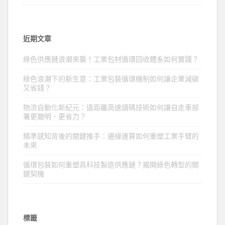
近期文章
綠色供應鏈浪潮來襲！工業包材循環回收體系如何實踐？
綠色浪潮下的新生意：工業包裝循環機制如何讓企業減碳
又省錢？
物流自動化新紀元：遠距離高速讀碼技術如何讓自走車部
署更聰明、更省力？
精準感知背後的關鍵推手：邊緣運算如何重塑工業手臂的
未來
循環包裝如何重塑高科技製造供應鏈？揭開綠色轉型的關
鍵契機
標籤