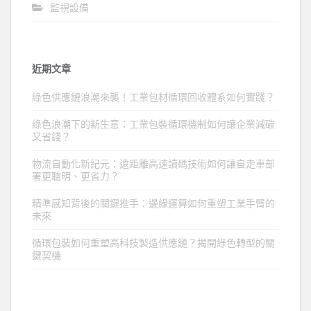
監視設備
近期文章
綠色供應鏈浪潮來襲！工業包材循環回收體系如何實踐？
綠色浪潮下的新生意：工業包裝循環機制如何讓企業減碳
又省錢？
物流自動化新紀元：遠距離高速讀碼技術如何讓自走車部
署更聰明、更省力？
精準感知背後的關鍵推手：邊緣運算如何重塑工業手臂的
未來
循環包裝如何重塑高科技製造供應鏈？揭開綠色轉型的關
鍵契機