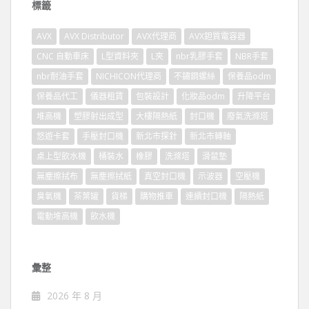
標籤
AVX
AVX Distributor
AVX代理商
AVX鉭質電容器
CNC 自動車床
L型資料夾
L夾
nbr乳膠手套
NBR手套
nbr耐油手套
NICHICON代理商
不鏽鋼螺絲
保養品odm
保養品代工
儀器租賃
包裝設計
化妝品odm
升降平台
堆高機
塑膠射出成型
大樓隔熱紙
封口機
廢氣洗滌塔
悠遊卡套
手壓封口機
新北市探針
新北市轉軸
桌上型飲水機
桶裝水
橡膠
洗滌塔
滑鼠墊
無塵擦拭布
無塵擦拭紙
真空封口機
示波器
空壓機
臭氧機
茶葉罐
貨梯
購物推車
連續封口機
隔熱紙
電動堆高機
飲水機
彙整
2026 年 8 月