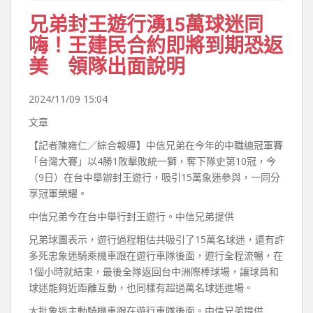
兄弟封王遊行湧15萬球迷同
嗨！王建民合約即將到期恐返
美 領隊出面說明
2024/11/09 15:04
文章
【記者陳雍仁／綜合報導】中信兄弟在今年的中職總冠軍賽
「台灣大賽」以4勝1敗擊敗統一獅，奪下隊史第10冠，今
（9日）在台中舉辦封王遊行，吸引15萬象迷參與，一同分
享冠軍榮耀。
中信兄弟今在台中舉行封王遊行。中信兄弟提供
兄弟球團表示，遊行過程粗估共吸引了15萬名球迷，還有許
多死忠象迷騎乘機車跟在遊行車隊後面，遊行全程流暢，在
1個小時就結束，最後全隊返回台中洲際棒球場，讓球員和
球迷能夠近距離互動，也同樣有超過萬名球迷進場。
大批象迷主動騎機車跟在遊行車隊後面。中信兄弟提供