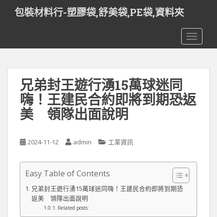
S
包裝材料行-塑膠袋,舒美袋,PE袋,資料夾
k
i
TOGGLE
p
t
o
m
兄弟封王遊行湧15萬球迷同
a
i
嗨！王建民合約即將到期恐返
n
美 領隊出面說明
c
o
n
2024-11-12
admin
工業資訊
t
e
n
Easy Table of Contents
t
兄弟封王遊行湧15萬球迷同嗨！王建民合約即將到期恐
返美 領隊出面說明
Related posts: