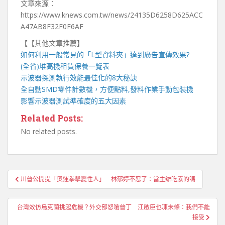
文章來源：
https://www.knews.com.tw/news/24135D6258D625ACC
A47AB8F32F0F6AF
【【其他文章推薦】
如何利用一般常見的「
L型資料夾
」達到廣告宣傳效果?
(全省)
堆高機
租賃保養一覽表
示波器
探測執行效能最佳化的8大秘訣
全自動
SMD零件計數機
，方便點料,發料作業手動包裝機
影響
示波器
測試準確度的五大因素
Related Posts:
No related posts.
文
川普公開提「奧運拳擊變性人」 林郁婷不忍了：當主辦吃素的嗎
章
導
台灣效仿烏克蘭挑起危機？外交部怒嗆普丁 江啟臣也凍未條：我們不能
覽
接受