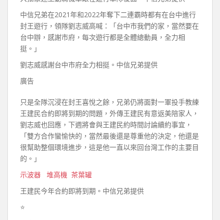
中信兄弟在2021年和2022年奪下二連霸時都有在台中進行
封王遊行，領隊劉志威高喊：「台中市我們的家，當然要在
台中辦，感謝市府，每次遊行都是全體總動員，全力相
挺。」
劉志威感謝台中市府全力相挺。中信兄弟提供
廣告
只是全隊沉浸在封王喜悅之餘，兄弟仍將面對一軍投手教練
王建民合約即將到期的問題，外傳王建民有意返美陪家人，
劉志威也回應，下週將會與王建民約時間討論續約事宜，
「雙方合作蠻愉快的，當然最後還是尊重他的決定，他還是
很幫助整個環境進步，這是他一直以來回台灣工作的主要目
的。」
示波器
堆高機
茶葉罐
王建民今年合約即將到期。中信兄弟提供
⭐️