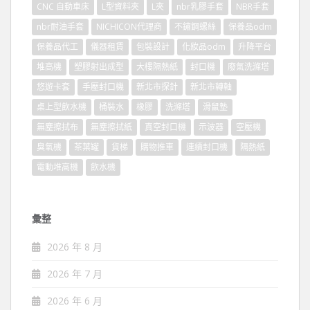
CNC 自動車床
L型資料夾
L夾
nbr乳膠手套
NBR手套
nbr耐油手套
NICHICON代理商
不鏽鋼螺絲
保養品odm
保養品代工
儀器租賃
包裝設計
化妝品odm
升降平台
堆高機
塑膠射出成型
大樓隔熱紙
封口機
廢氣洗滌塔
悠遊卡套
手壓封口機
新北市探針
新北市轉軸
桌上型飲水機
桶裝水
橡膠
洗滌塔
滑鼠墊
無塵擦拭布
無塵擦拭紙
真空封口機
示波器
空壓機
臭氧機
茶葉罐
貨梯
購物推車
連續封口機
隔熱紙
電動堆高機
飲水機
彙整
2026 年 8 月
2026 年 7 月
2026 年 6 月