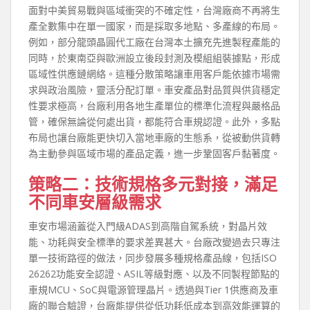
面對中美貿易戰與區域衝突的不確定性，台灣廠商不再將生
產全數集中在單一國家，而是採取多地點、多產線的布局。
例如，部分龍頭晶圓代工廠在台灣本土擴充先進製程產能的
同時，於東南亞與歐洲設立後段封測及模組組裝據點，形成
區域性供應鏈網絡。這種分散策略讓車用客戶能依據市場需
求與政治風險，靈活分配訂單。車安產品對品質與供貨穩定
性要求極高，台廠利用各地生產單位的標準化流程與嚴格品
管，確保無論從何處出貨，都能符合車規認證。此外，多點
布局也讓台廠能更快切入當地車廠的生態系，從被動供貨轉
為主動參與區域市場的產品定義，進一步鞏固客戶黏著度。
策略二：技術規格多元對接，滿足
不同車安層級需求
車安市場涵蓋從入門級ADAS到高階自駕系統，對晶片效
能、功耗與安全標準的要求差異甚大。台廠改變過去只專注
單一技術路徑的做法，同步發展多種規格產品線，包括ISO
26262功能安全認證、ASIL等級對應、以及不同製程節點的
車規MCU、SoC與電源管理晶片。透過與Tier 1供應商及車
廠的聯合驗證，台廠能提供從低功耗低成本到高效能運算的