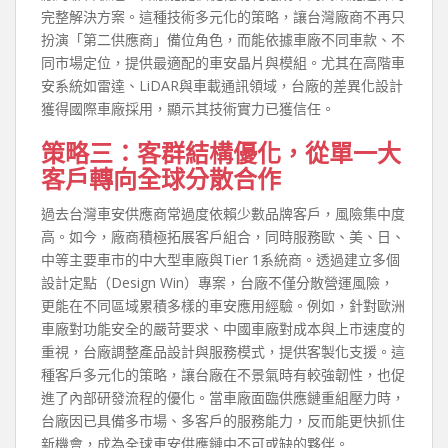
完整解決方案。這種技術多元化的策略，讓台灣廠商不再只
扮演「第二供應商」備位角色，而能依據車廠不同車款、不
同市場定位，提供最適配的車安晶片與模組。尤其在高階車
安系統如雷達、LiDAR與車載通訊領域，台廠的差異化設計
獲得國際車廠採用，顯示其技術實力已獲信任。
策略三：客群結構優化，從單一大
客戶轉向全球分散合作
過去台灣車安供應商常過度依賴少數品牌客戶，風險集中度
高。如今，廠商積極拓展客戶組合，同時服務歐、美、日、
中等主要車市的中大型車廠與Tier 1系統商。透過建立多個
設計定點（Design Win）專案，台廠不僅分散營運風險，
更能在不同區域累積多樣的車安應用經驗。例如，針對歐洲
車廠對功能安全的嚴苛要求、中國車廠對成本與上市速度的
重視，台廠調整產品設計與服務模式，提供客製化支援。這
種客戶多元化的策略，讓台廠在不景氣時有較強韌性，也促
進了內部研發流程的優化。當車廠面臨供應鏈重組壓力時，
台廠因已具備多市場、多客戶的服務能力，反而能更快抓住
新機會，成為全球車安供應鏈中不可或缺的夥伴。