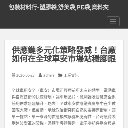
S
包裝材料行-塑膠袋,舒美袋,PE袋,資料夾
k
i
TOGGLE
p
t
o
m
供應鏈多元化策略發威！台廠
a
i
如何在全球車安市場站穩腳跟
n
c
o
2026-06-23
admin
工業資訊
n
t
全球車用安全（車安）市場正經歷前所未有的轉型，電動車
e
與自駕技術的快速發展，讓車用晶片、感測器及智慧安全系
n
統的需求急遽攀升。過去，全球車安供應鏈高度集中在少數
t
國際大廠，但疫情、地緣政治衝突與自然災害接連衝擊，讓
單一據點、單一來源的供應模式暴露出脆弱性。台灣廠商嗅
到這波變革的契機，憑藉半導體製造、電子零組件整合與系