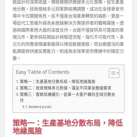
統設計的深厚底蘊，積極展開供應鏈多元化策略，從生產基
地分散、技術規格多元到客群結構調整，成功在全球車安市
場中卡位關鍵角色。這不僅是台灣產業轉型的縮影，更是一
場從代工思維升級為系統級解決方案提供者的戰略躍進。透
過與國際車用大廠的深度合作，台廠不僅提供高可靠度的車
規元件，更參與前期設計與驗證流程，強化不可取代性。多
元化的供應源頭讓車廠得以降低斷鏈風險，而台廠靈活的產
能調度與快速反應能力，則成為全球車安供應鏈中的穩定力
量。
Easy Table of Contents
策略一：生產基地分散布局，降低地緣風險
策略二：技術規格多元對接，滿足不同車安層級需求
策略三：客群結構優化，從單一大客戶轉向全球分散合
作
Related posts:
策略一：生產基地分散布局，降低
地緣風險