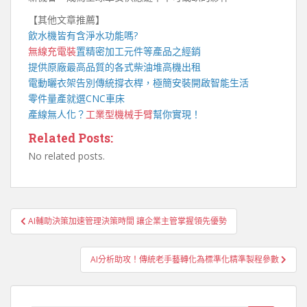
【其他文章推薦】
飲水機
皆有含淨水功能嗎?
無線充電裝
置
精密加工元件等產品之經銷
提供原廠最高品質的各式柴油
堆高機
出租
電動曬衣架
告別傳統撐衣桿，極簡安裝開啟智能生活
零件量產就選
CNC車床
產線無人化？
工業型機械手臂
幫你實現！
Related Posts:
No related posts.
文
AI輔助決策加速管理決策時間 讓企業主管掌握領先優勢
章
導
AI分析助攻！傳統老手藝轉化為標準化精準製程參數
覽