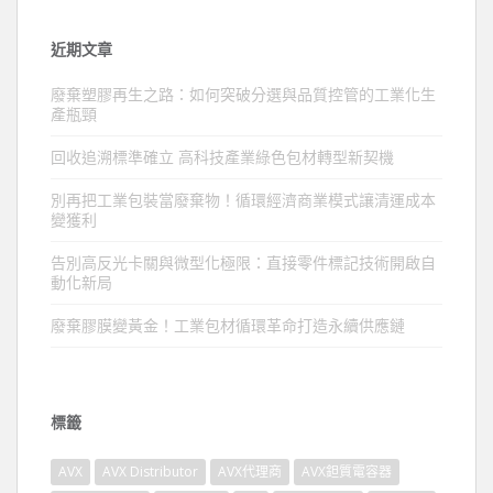
近期文章
廢棄塑膠再生之路：如何突破分選與品質控管的工業化生
產瓶頸
回收追溯標準確立 高科技產業綠色包材轉型新契機
別再把工業包裝當廢棄物！循環經濟商業模式讓清運成本
變獲利
告別高反光卡關與微型化極限：直接零件標記技術開啟自
動化新局
廢棄膠膜變黃金！工業包材循環革命打造永續供應鏈
標籤
AVX
AVX Distributor
AVX代理商
AVX鉭質電容器