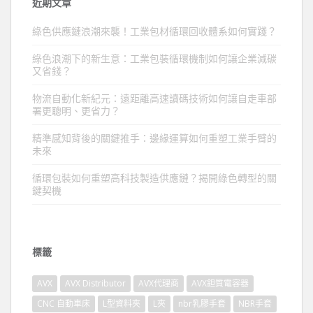
近期文章
綠色供應鏈浪潮來襲！工業包材循環回收體系如何實踐？
綠色浪潮下的新生意：工業包裝循環機制如何讓企業減碳
又省錢？
物流自動化新紀元：遠距離高速讀碼技術如何讓自走車部
署更聰明、更省力？
精準感知背後的關鍵推手：邊緣運算如何重塑工業手臂的
未來
循環包裝如何重塑高科技製造供應鏈？揭開綠色轉型的關
鍵契機
標籤
AVX
AVX Distributor
AVX代理商
AVX鉭質電容器
CNC 自動車床
L型資料夾
L夾
nbr乳膠手套
NBR手套