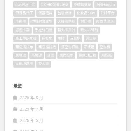
nbr耐油手套
NICHICON代理商
不鏽鋼螺絲
保養品odm
保養品代工
儀器租賃
包裝設計
化妝品odm
升降平台
堆高機
塑膠射出成型
大樓隔熱紙
封口機
廢氣洗滌塔
悠遊卡套
手壓封口機
新北市探針
新北市轉軸
桌上型飲水機
桶裝水
橡膠
洗滌塔
滑鼠墊
無塵擦拭布
無塵擦拭紙
真空封口機
示波器
空壓機
臭氧機
茶葉罐
貨梯
購物推車
連續封口機
隔熱紙
電動堆高機
飲水機
彙整
2026 年 8 月
2026 年 7 月
2026 年 6 月