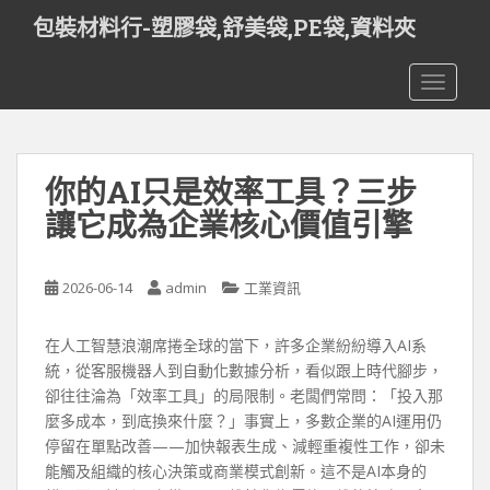
S
包裝材料行-塑膠袋,舒美袋,PE袋,資料夾
k
i
TOGGLE
p
t
o
m
你的AI只是效率工具？三步
a
i
讓它成為企業核心價值引擎
n
c
o
2026-06-14
admin
工業資訊
n
t
在人工智慧浪潮席捲全球的當下，許多企業紛紛導入AI系
e
統，從客服機器人到自動化數據分析，看似跟上時代腳步，
n
卻往往淪為「效率工具」的局限制。老闆們常問：「投入那
t
麼多成本，到底換來什麼？」事實上，多數企業的AI運用仍
停留在單點改善——加快報表生成、減輕重複性工作，卻未
能觸及組織的核心決策或商業模式創新。這不是AI本身的