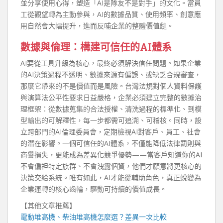
並分享使用心得，塑造「AI是隊友不是對手」的文化。當員
工從觀望轉為主動參與，AI的數據品質、使用頻率、創意應
用自然會大幅提升，進而反哺企業的整體價值鏈。
數據與倫理：構建可信任的AI體系
AI要從工具升級為核心，最終必須解決信任問題。如果企業
的AI決策過程不透明、數據來源有偏誤、或缺乏合規審查，
那麼它帶來的不是價值而是風險。台灣法規對個人資料保護
與演算法公平性要求日益嚴格，企業必須建立完整的數據治
理框架：從數據蒐集的合法授權、清洗過程的標準化、到模
型輸出的可解釋性，每一步都需可追溯、可稽核。同時，設
立跨部門的AI倫理委員會，定期檢視AI對客戶、員工、社會
的潛在影響。一個可信任的AI體系，不僅能降低法律罰則與
商譽損失，更能成為差異化競爭優勢——當客戶知道你的AI
不會偏袒特定族群、不會洩露個資，他們才願意將更核心的
決策交給系統。唯有如此，AI才能從輔助角色，真正蛻變為
企業運轉的核心齒輪，驅動可持續的價值成長。
【其他文章推薦】
電動
堆高機
、柴油堆高機怎麼選？差異一次比較