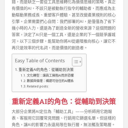
錯，而是缺乏一套從工具思維轉化為價值思維的策略。真正
有價值的AI，不該只是被動執行指令的輔助者，而應成為主
動驅動業務成長、重塑客戶體驗、甚至改變產業規則的核心
引擎。企業需要捫心自問：我們部署的AI，是僅僅為了省下
幾小時的人力，還是為了創造全新的營收來源？這個問題的
答案，決定了AI只是一個工具，還是企業的下一個競爭護城
河。以下三個步驟，能幫助你將AI從邊陲推向核心，讓它不
再只是效率的代名詞，而是價值的創造者。
Easy Table of Contents
重新定義AI的角色：從輔助到決策
文化轉型：讓員工擁抱AI而非恐懼
數據與倫理：構建可信任的AI體系
Related posts:
重新定義AI的角色：從輔助到決策
大部分企業將AI定位為「輔助工具」——分析師用它跑報
表、客服用它回覆常見問題、行銷用它篩選名單。但這樣的
角色，讓AI的影響力永遠局限在執行層，無法觸及策略層。