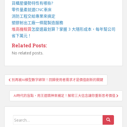
貨櫃屋
優勢特性有哪些?
零件量產就選
CNC車床
消防工程
交給專業來搞定
塑膠射出工廠
一條龍製造服務
堆高機租賃
怎麼選最划算？掌握 3 大隱形成本，每年幫公司
省下萬元！
Related Posts:
No related posts.
文
別再被AI模型數字綁架！回歸使用者需求才是價值創新的關鍵
章
導
AI時代的盲點，用王道精神來補足！解密三大信念讓你重新思考價值
覽
Search
for: