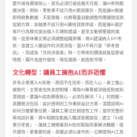
要升級為價值核心，首先必須打破這層天花板：讓AI參與關
鍵決策。例如，零售業不該只用AI預測庫存，而是讓AI根據
即時銷售數據、天氣預報、社群聲量自動調整供應鏈路徑與
促銷方案；金融業不該只用AI審核貸款申請，而是讓AI基於
客戶行為模式提出個人化理財建議，甚至主動預警違約風
險。這意味著企業必須調整組織架構，將AI建議納入KPI考
核，並建立人機協作的決策流程。當AI不再只是「參考資
訊」，而成為「共同決策者」時，它帶來的價值就能從節省
時間，躍升為提升營收、降低風險、創造新市場。
文化轉型：讓員工擁抱AI而非恐懼
許多企業導入AI失敗，原因不在技術，而在人心。員工擔心
被取代，主管害怕失去控制權，導致AI專案被消極抵制或刻
意繞過。要讓AI成為價值核心，必須先解決「人」的問題。
具體做法包括：設計透明的工作重新設計方案，清楚說明AI
如何分擔繁重任務，讓員工專注於創造性工作；提供完整的
再培訓計畫，將AI相關技能融入職涯發展路徑；建立「AI成
果分享會」，讓員工親眼看到AI如何幫助同事解決難題、提
升績效。更重要的是，高層必須以身作則，公開使用AI工具