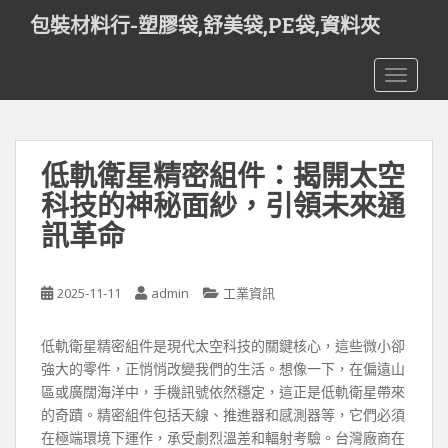
S
包裝材料行-塑膠袋,舒美袋,PE袋,資料夾
k
i
TOGGLE
p
t
o
m
低軌衛星精密組件：揭開太空
a
i
科技的神秘面紗，引領未來通
n
訊革命
c
o
n
2025-11-11
admin
工業資訊
t
e
低軌衛星精密組件是現代太空科技的關鍵核心，這些微小卻
n
強大的零件，正悄悄改變我們的生活。想像一下，在偏遠山
t
區或廣闊海洋中，手機訊號依然穩定，這正是低軌衛星帶來
的奇蹟。精密組件包括天線、推進器和感測器等，它們必須
在極端環境下運作，承受劇烈溫差和輻射考驗。台灣廠商在