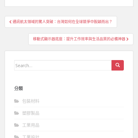
文
通訊航太領域的驚人突破：台灣如何在全球競爭中脫穎而出？
章
導
移動式顯示器底座：提升工作效率與生活品質的必備神器
覽
Search
for:
分類
包裝材料
塑膠製品
工業用品
工業設計