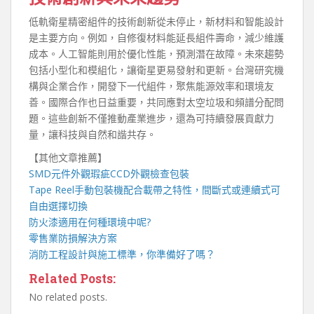
低軌衛星精密組件的技術創新從未停止，新材料和智能設計
是主要方向。例如，自修復材料能延長組件壽命，減少維護
成本。人工智能則用於優化性能，預測潛在故障。未來趨勢
包括小型化和模組化，讓衛星更易發射和更新。台灣研究機
構與企業合作，開發下一代組件，聚焦能源效率和環境友
善。國際合作也日益重要，共同應對太空垃圾和頻譜分配問
題。這些創新不僅推動產業進步，還為可持續發展貢獻力
量，讓科技與自然和諧共存。
【其他文章推薦】
SMD元件外觀瑕疵
CCD外觀檢查包裝
Tape Reel手動包裝機
配合載帶之特性，間斷式或連續式可
自由選擇切換
防火漆
適用在何種環境中呢?
零售業
防損解決方案
消防工程
設計與施工標準，你準備好了嗎？
Related Posts:
No related posts.