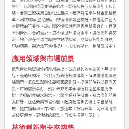
材料，以減輕重量並提高強度。製造階段涉及精密加工和組
裝，台灣工廠採用自動化生產線，確保每個零件符合嚴格標
準。測試環節包括振動、熱循環和真空模擬，驗證組件在太
空環境的可靠性。設計團隊還需與國際客戶緊密合作，適應
不同衛星平台的需求。這不僅提升技術水平，還促進知識交
流，讓台灣在全球供應鏈中站穩腳跟。隨著新技術如3D打
印的應用，製造效率大幅提升，未來有望進一步降低成本。
應用領域與市場前景
低軌衛星精密組件的應用廣泛，從通訊到地球觀測，無所不
包。在通訊領域，它們支持高速網路傳輸，解決偏遠地區連
線問題。氣象監測則依靠精密感測器，提供即時數據預測天
災。市場前景看好，預計未來五年全球低軌衛星數量將倍
增，帶動組件需求激增。台灣企業抓住機會，擴大產能並投
入研發，搶佔新興市場份額。政府政策也支持太空產業發
展，提供補助和人才培訓，加速本土技術升級。消費者將受
益於更便宜、更快速的服務，日常生活更加便利。
技術創新與未來趨勢