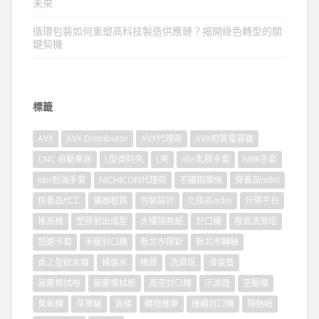
未來
循環包裝如何重塑高科技製造供應鏈？揭開綠色轉型的關
鍵契機
標籤
AVX
AVX Distributor
AVX代理商
AVX鉭質電容器
CNC 自動車床
L型資料夾
L夾
nbr乳膠手套
NBR手套
nbr耐油手套
NICHICON代理商
不鏽鋼螺絲
保養品odm
保養品代工
儀器租賃
包裝設計
化妝品odm
升降平台
堆高機
塑膠射出成型
大樓隔熱紙
封口機
廢氣洗滌塔
悠遊卡套
手壓封口機
新北市探針
新北市轉軸
桌上型飲水機
桶裝水
橡膠
洗滌塔
滑鼠墊
無塵擦拭布
無塵擦拭紙
真空封口機
示波器
空壓機
臭氧機
茶葉罐
貨梯
購物推車
連續封口機
隔熱紙