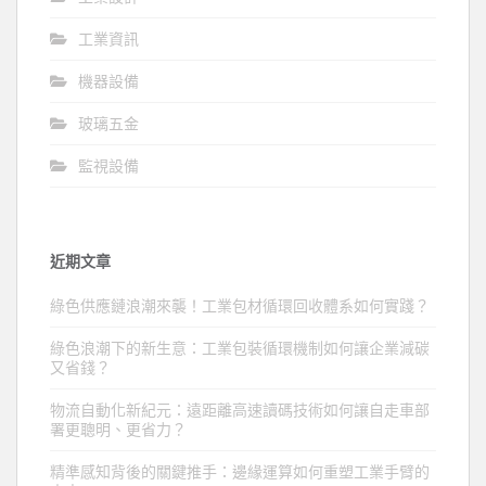
工業資訊
機器設備
玻璃五金
監視設備
近期文章
綠色供應鏈浪潮來襲！工業包材循環回收體系如何實踐？
綠色浪潮下的新生意：工業包裝循環機制如何讓企業減碳
又省錢？
物流自動化新紀元：遠距離高速讀碼技術如何讓自走車部
署更聰明、更省力？
精準感知背後的關鍵推手：邊緣運算如何重塑工業手臂的